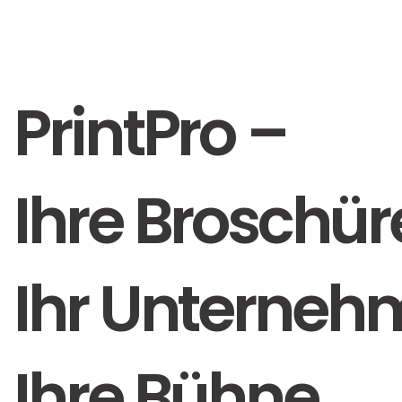
PrintPro –
Ihre Broschür
Ihr Unterneh
Ihre Bühne