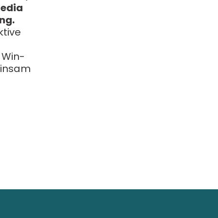
Media
ng.
ktive
e Win-
meinsam