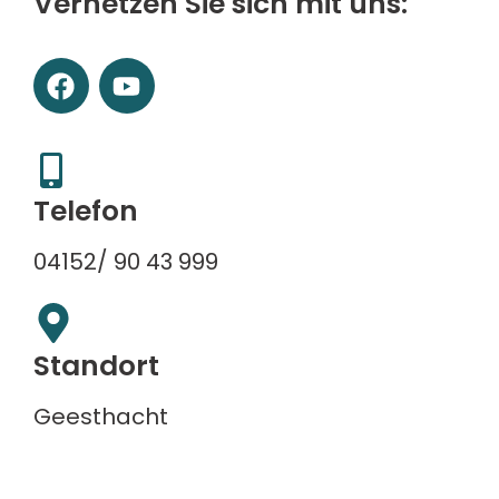
Vernetzen Sie sich mit uns:
F
Y
a
o
c
u
e
t
b
u
Telefon
o
b
o
e
04152/ 90 43 999
k
Standort
Geesthacht