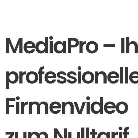
MediaPro – Ih
professionell
Firmenvideo
zum Nulltarif