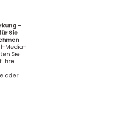
rkung –
ür Sie
rnehmen
al-Media-
ten Sie
 Ihre
te oder